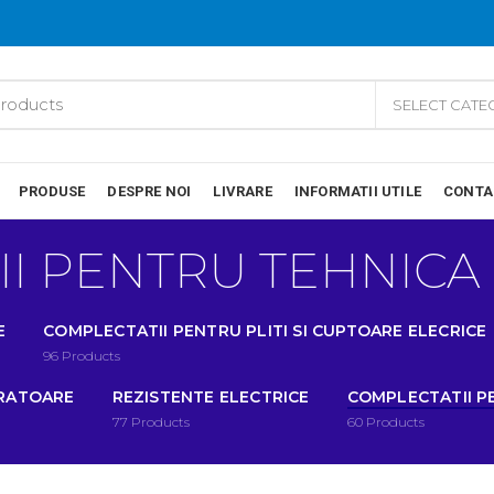
SELECT CAT
PRODUSE
DESPRE NOI
LIVRARE
INFORMATII UTILE
CONTA
I PENTRU TEHNICA
E
COMPLECTATII PENTRU PLITI SI CUPTOARE ELECRICE
96
Products
IRATOARE
REZISTENTE ELECTRICE
COMPLECTATII P
77
Products
60
Products