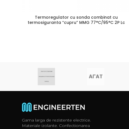
Termoregulator cu sonda combinat cu
termosiguranta “cupru” MMG 77°C/95°C 2P Lc
Gama larga de rezistente electrice.
Materiale izolante. Confectionarea