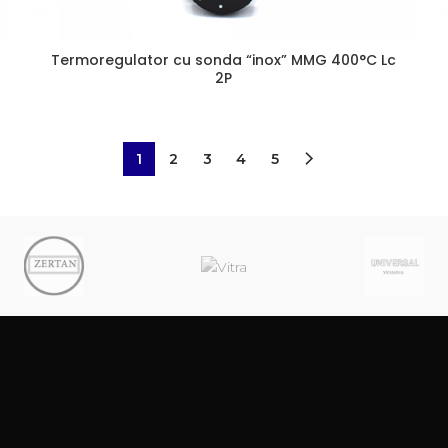
Termoregulator cu sonda “inox” MMG 400°C Lc
2P
1
2
3
4
5