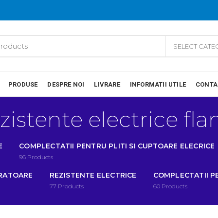
SELECT CAT
PRODUSE
DESPRE NOI
LIVRARE
INFORMATII UTILE
CONTA
zistente electrice fla
E
COMPLECTATII PENTRU PLITI SI CUPTOARE ELECRICE
96
Products
IRATOARE
REZISTENTE ELECTRICE
COMPLECTATII P
77
Products
60
Products