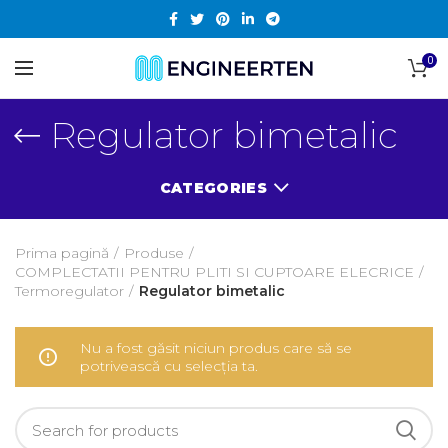
0
Regulator bimetalic
CATEGORIES
Prima pagină
Produse
COMPLECTATII PENTRU PLITI SI CUPTOARE ELECRICE
Termoregulator
Regulator bimetalic
Nu a fost găsit niciun produs care să se
potrivească cu selecția ta.