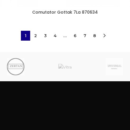
Comutator Gottak 7La 870634
1
2
3
4
…
6
7
8