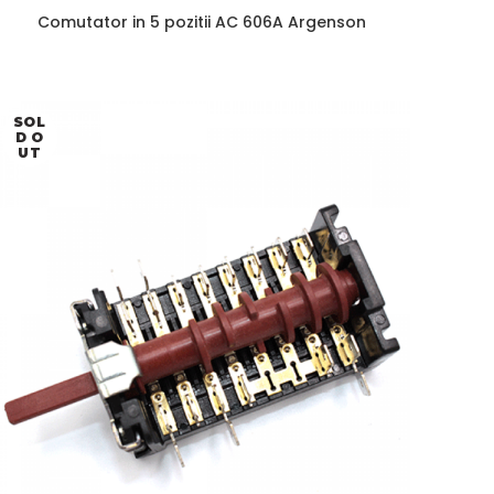
Comutator in 5 pozitii AC 606A Argenson
SOL
D O
UT