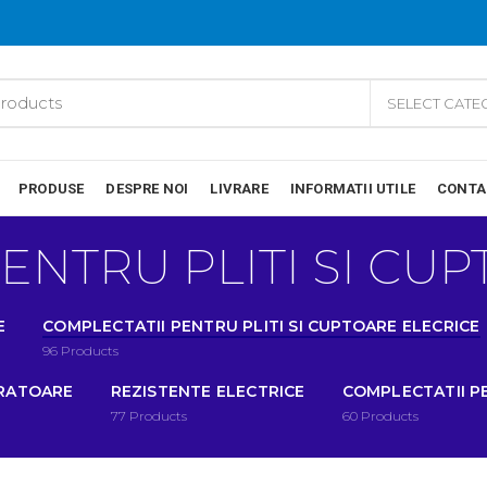
SELECT CAT
PRODUSE
DESPRE NOI
LIVRARE
INFORMATII UTILE
CONTA
ENTRU PLITI SI CU
E
COMPLECTATII PENTRU PLITI SI CUPTOARE ELECRICE
96
Products
IRATOARE
REZISTENTE ELECTRICE
COMPLECTATII P
77
Products
60
Products