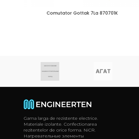
Comutator Gottak 7La 870701K
Gama larga de rezistente electrice.
Materiale izolante. Confectionarea
rezitentelor de orice forma. NiCR.
Нагревательные элементы