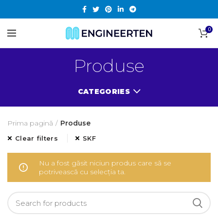
0
Produse
CATEGORIES
Prima pagină
Produse
Clear filters
SKF
Nu a fost găsit niciun produs care să se
potrivească cu selecția ta.