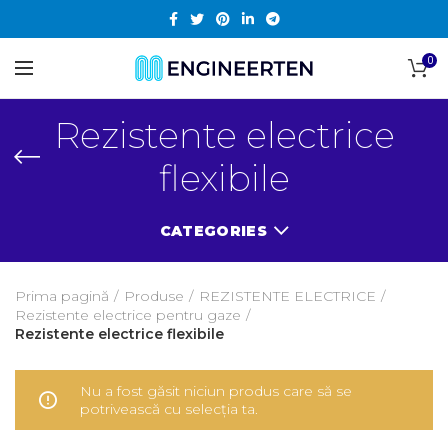
0
Rezistente electrice
flexibile
CATEGORIES
Prima pagină
Produse
REZISTENTE ELECTRICE
Rezistente electrice pentru gaze
Rezistente electrice flexibile
Nu a fost găsit niciun produs care să se
potrivească cu selecția ta.