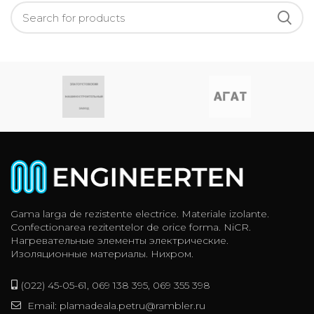
Gama larga de rezistente electrice. Materiale izolante.
Confectionarea rezitentelor de orice forma. NiCR.
Нагревательные элементы электрические.
Изоляционные материалы. Нихром.
(022) 45-05-61, 069 138 395, 069 355 398
Email: plamadeala.petru@rambler.ru